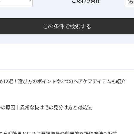
い
こだわり条件
選
この条件で検索する
め12選！選び方のポイントや3つのヘアケアアイテムも紹介
つの原因｜異常な抜け毛の見分け方と対処法
の育毛効果とは？必要摂取量や効果的な摂取方法も解説