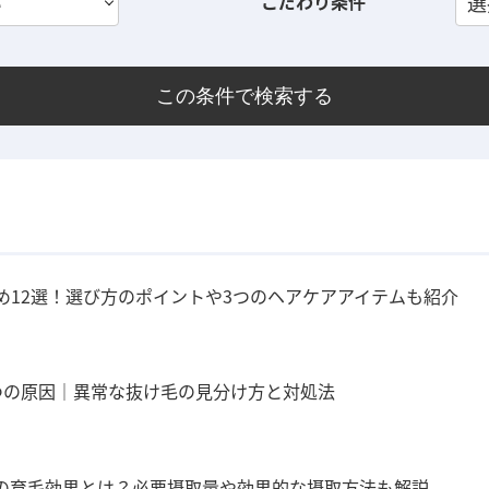
い
こだわり条件
選
この条件で検索する
め12選！選び方のポイントや3つのヘアケアアイテムも紹介
つの原因｜異常な抜け毛の見分け方と対処法
の育毛効果とは？必要摂取量や効果的な摂取方法も解説