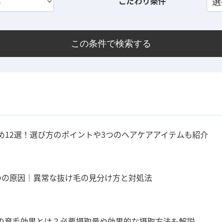
い
こだわり条件
選
この条件で検索する
め12選！選び方のポイントや3つのヘアケアアイテムも紹介
つの原因｜異常な抜け毛の見分け方と対処法
の育毛効果とは？必要摂取量や効果的な摂取方法も解説