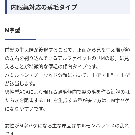
内服薬対応の薄毛タイプ
M字型
前髪の生え際が後退することで、正面から見た生え際が額
の左右を剃り込んでいるアルファベットの「Mの形」に見
えることが特徴的な薄毛の傾向タイプです。
ハミルトン・ノーウッド分類において、Ⅰ型・Ⅱ型・Ⅲ型
が該当します。
男性型AGAによく現れる薄毛傾向で髪の毛を作る細胞のは
たらきを阻害するDHTを生成する量が多い方は、M字ハゲ
になりやすいです。
女性がM字ハゲになる主な原因はホルモンバランスの乱れ
です。