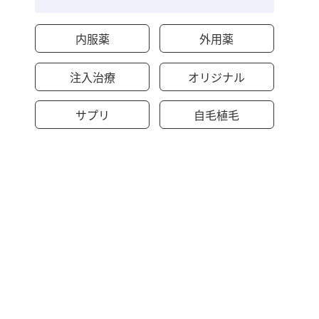
内服薬
外用薬
注入治療
オリジナル
サプリ
自毛植毛