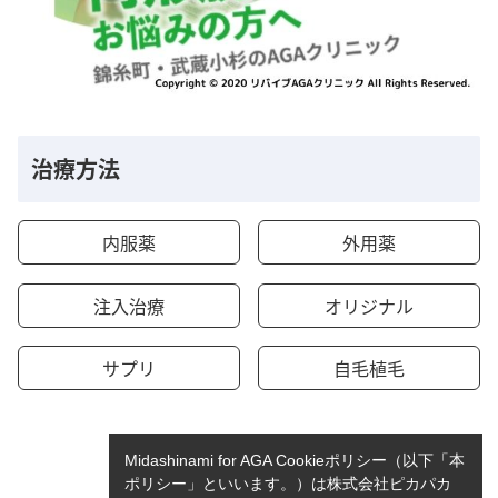
治療方法
内服薬
外用薬
注入治療
オリジナル
サプリ
自毛植毛
Midashinami for AGA Cookieポリシー（以下「本
ポリシー」といいます。）は株式会社ピカパカ