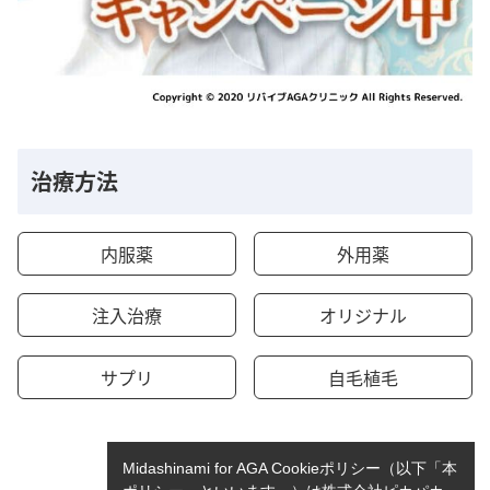
治療方法
内服薬
外用薬
注入治療
オリジナル
サプリ
自毛植毛
Midashinami for AGA Cookieポリシー（以下「本