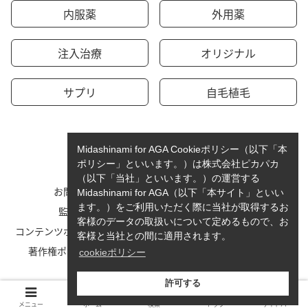
内服薬
外用薬
注入治療
オリジナル
サプリ
自毛植毛
Midashinami for AGA Cookieポリシー（以下「本
ポリシー」といいます。）は株式会社ピカパカ
（以下「当社」といいます。）の運営する
お問い合わせ
運営者情報
Midashinami for AGA（以下「本サイト」といい
ます。）をご利用いただく際に当社が取得するお
監修者一覧
cookieポリシーについて
客様のデータの取扱いについて定めるもので、お
コンテンツポリシーと運営指針
利用規約
客様と当社との間に適用されます。
著作権ポリシー/免責事項
プライバシーポリシー
cookieポリシー
サイトマップ
許可する
© 2023-2026 Midashinami for AGA.
メニュー
ホーム
検索
トップ
サイドバー