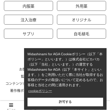
内服薬
外用薬
注入治療
オリジナル
サプリ
自毛植毛
Midashinami for AGA Cookieポリシー（以下「本
ポリシー」といいます。）は株式会社ピカパカ
（以下「当社」といいます。）の運営する
お問い合わせ
運営者情報
Midashinami for AGA（以下「本サイト」といい
ます。）をご利用いただく際に当社が取得するお
監修者一覧
cookieポリシーについて
客様のデータの取扱いについて定めるもので、お
コンテンツポリシーと運営指針
利用規約
客様と当社との間に適用されます。
著作権ポリシー/免責事項
プライバシーポリシー
cookieポリシー
サイトマップ
許可する
© 2023-2026 Midashinami for AGA.
メニュー
ホーム
検索
トップ
サイドバー