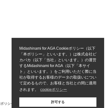
Midashinami for AGA Cookieポリシー（以下
「本ポリシー」といいます。）は株式会社ピ
カパカ（以下「当社」といいます。）の運営
するMidashinami for AGA（以下「本サイ
ト」といいます。）をご利用いただく際に当
社が取得するお客様のデータの取扱いについ
て定めるもので、お客様と当社との間に適用
されます。
cookieポリシー
許可する
ポリシー/免責事項
プライバシーポリシー
サイトマップ