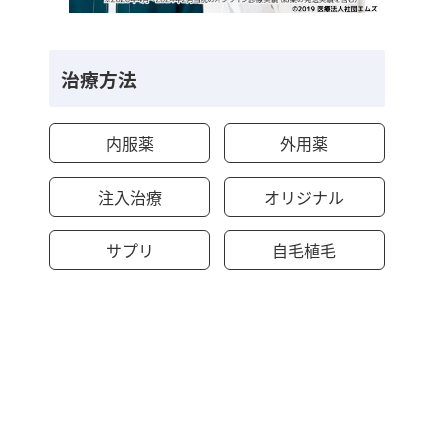
治療方法
内服薬
外用薬
注入治療
オリジナル
サプリ
自毛植毛