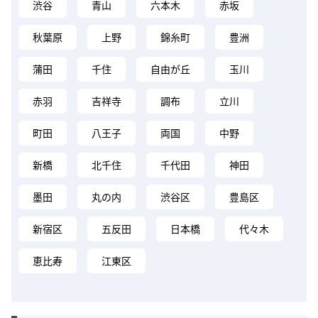
渋谷
青山
六本木
赤坂
秋葉原
上野
錦糸町
豊洲
蒲田
千住
自由が丘
玉川
赤羽
吉祥寺
調布
立川
町田
八王子
両国
中野
新橋
北千住
千代田
神田
墨田
丸の内
渋谷区
豊島区
新宿区
五反田
日本橋
代々木
恵比寿
江東区