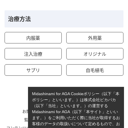
治療方法
内服薬
外用薬
注入治療
オリジナル
サプリ
自毛植毛
Midashinami for AGA Cookieポリシー（以下「本
ポリシー」といいます。）は株式会社ピカパカ
（以下「当社」といいます。）の運営する
お問い合わせ
運営者情報
Midashinami for AGA（以下「本サイト」といい
ます。）をご利用いただく際に当社が取得するお
監修者一覧
cookieポリシーについて
客様のデータの取扱いについて定めるもので、お
コンテンツポリシーと運営指針
利用規約