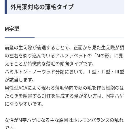
外用薬対応の薄毛タイプ
M字型
前髪の生え際が後退することで、正面から見た生え際が額
の左右を剃り込んでいるアルファベットの「Mの形」に見
えることが特徴的な薄毛の傾向タイプです。
ハミルトン・ノーウッド分類において、Ⅰ型・Ⅱ型・Ⅲ型
が該当します。
男性型AGAによく現れる薄毛傾向で髪の毛を作る細胞のは
たらきを阻害するDHTを生成する量が多い方は、M字ハゲ
になりやすいです。
女性がM字ハゲになる主な原因はホルモンバランスの乱れ
です。