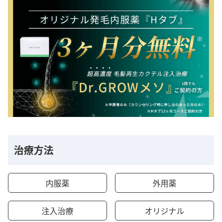
治療方法
内服薬
外用薬
注入治療
オリジナル