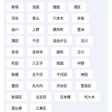
新宿
池袋
銀座
港区
渋谷
青山
六本木
赤坂
品川
上野
錦糸町
豊洲
蒲田
千住
自由が丘
玉川
赤羽
吉祥寺
調布
立川
町田
八王子
両国
中野
新橋
北千住
千代田
神田
墨田
丸の内
渋谷区
豊島区
新宿区
五反田
日本橋
代々木
恵比寿
江東区