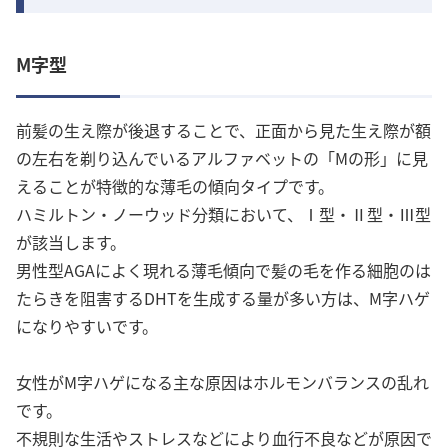
M字型
前髪の生え際が後退することで、正面から見た生え際が額
の左右を剃り込んでいるアルファベットの「Mの形」に見
えることが特徴的な薄毛の傾向タイプです。
ハミルトン・ノーウッド分類において、Ⅰ型・Ⅱ型・Ⅲ型
が該当します。
男性型AGAによく現れる薄毛傾向で髪の毛を作る細胞のは
たらきを阻害するDHTを生成する量が多い方は、M字ハゲ
になりやすいです。
女性がM字ハゲになる主な原因はホルモンバランスの乱れ
です。
不規則な生活やストレスなどにより血行不良などが原因で