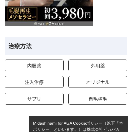
治療方法
内服薬
外用薬
注入治療
オリジナル
サプリ
自毛植毛
Midashinami for AGA Cookieポリシー（以下「本
ポリシー」といいます。）は株式会社ピカパカ