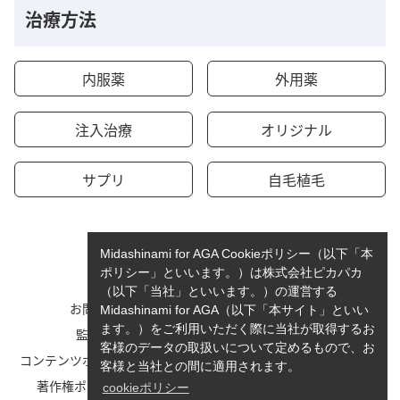
治療方法
内服薬
外用薬
注入治療
オリジナル
サプリ
自毛植毛
Midashinami for AGA Cookieポリシー（以下「本
ポリシー」といいます。）は株式会社ピカパカ
（以下「当社」といいます。）の運営する
お問い合わせ
運営者情報
Midashinami for AGA（以下「本サイト」といい
ます。）をご利用いただく際に当社が取得するお
監修者一覧
cookieポリシーについて
客様のデータの取扱いについて定めるもので、お
コンテンツポリシーと運営指針
利用規約
客様と当社との間に適用されます。
著作権ポリシー/免責事項
プライバシーポリシー
cookieポリシー