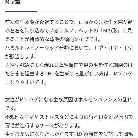
M字型
前髪の生え際が後退することで、正面から見た生え際が額
の左右を剃り込んでいるアルファベットの「Mの形」に見
えることが特徴的な薄毛の傾向タイプです。
ハミルトン・ノーウッド分類において、Ⅰ型・Ⅱ型・Ⅲ型
が該当します。
男性型AGAによく現れる薄毛傾向で髪の毛を作る細胞のは
たらきを阻害するDHTを生成する量が多い方は、M字ハゲ
になりやすいです。
女性がM字ハゲになる主な原因はホルモンバランスの乱れ
です。
不規則な生活やストレスなどにより血行不良などが原因で
薄毛が進行するケースがあります。
生え際が気になりだしたらまずは医療機関を受診して薄毛