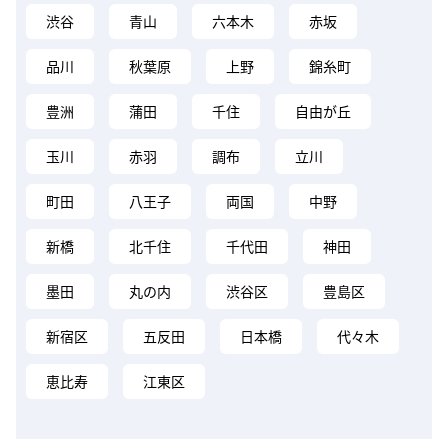
渋谷
青山
六本木
赤坂
品川
秋葉原
上野
錦糸町
豊洲
蒲田
千住
自由が丘
玉川
赤羽
調布
立川
町田
八王子
両国
中野
新橋
北千住
千代田
神田
墨田
丸の内
渋谷区
豊島区
新宿区
五反田
日本橋
代々木
恵比寿
江東区