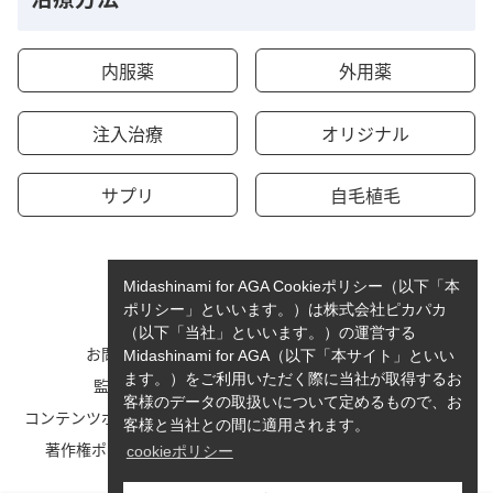
内服薬
外用薬
注入治療
オリジナル
サプリ
自毛植毛
Midashinami for AGA Cookieポリシー（以下「本
ポリシー」といいます。）は株式会社ピカパカ
（以下「当社」といいます。）の運営する
お問い合わせ
運営者情報
Midashinami for AGA（以下「本サイト」といい
ます。）をご利用いただく際に当社が取得するお
監修者一覧
cookieポリシーについて
客様のデータの取扱いについて定めるもので、お
コンテンツポリシーと運営指針
利用規約
客様と当社との間に適用されます。
著作権ポリシー/免責事項
プライバシーポリシー
cookieポリシー
サイトマップ