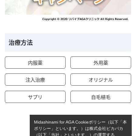
治療方法
内服薬
外用薬
注入治療
オリジナル
サプリ
自毛植毛
Midashinami for AGA Cookieポリシー（以下「本
ポリシー」といいます。）は株式会社ピカパカ
（以下「当社」といいます。）の運営する