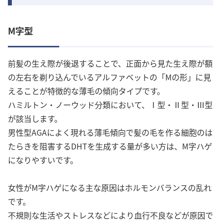
M字型
前髪の生え際が後退することで、正面から見た生え際が額
の左右を剃り込んでいるアルファベットの「Mの形」に見
えることが特徴的な薄毛の傾向タイプです。
ハミルトン・ノーウッド分類において、Ⅰ型・Ⅱ型・Ⅲ型
が該当します。
男性型AGAによく現れる薄毛傾向で髪の毛を作る細胞のは
たらきを阻害するDHTを生成する量が多い方は、M字ハゲ
になりやすいです。
女性がM字ハゲになる主な原因はホルモンバランスの乱れ
です。
不規則な生活やストレスなどにより血行不良などが原因で