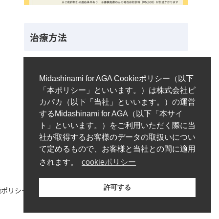
治療方法
内服薬
外用薬
Midashinami for AGA Cookieポリシー（以下
「本ポリシー」といいます。）は株式会社ピ
注入治療
オリジナル
カパカ（以下「当社」といいます。）の運営
するMidashinami for AGA（以下「本サイ
サプリ
自毛植毛
ト」といいます。）をご利用いただく際に当
社が取得するお客様のデータの取扱いについ
て定めるもので、お客様と当社との間に適用
されます。
cookieポリシー
許可する
ポリシー/免責事項
プライバシーポリシー
サイトマップ
© 2023-2026 Midashinami for AGA.