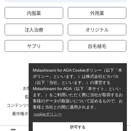
内服薬
外用薬
注入治療
オリジナル
サプリ
自毛植毛
Midashinami for AGA Cookieポリシー（以下「本
ポリシー」といいます。）は株式会社ピカパカ
（以下「当社」といいます。）の運営する
お問い合わせ
運営者情報
Midashinami for AGA（以下「本サイト」といい
ます。）をご利用いただく際に当社が取得するお
監修者一覧
cookieポリシーについて
客様のデータの取扱いについて定めるもので、お
コンテンツポリシーと運営指針
利用規約
客様と当社との間に適用されます。
著作権ポリシー/免責事項
プライバシーポリシー
cookieポリシー
サイトマップ
許可する