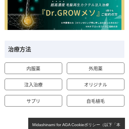
治療方法
内服薬
外用薬
注入治療
オリジナル
サプリ
自毛植毛
Midashinami for AGA Cookieポリシー（以下「本