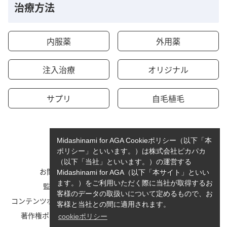
治療方法
内服薬
外用薬
注入治療
オリジナル
サプリ
自毛植毛
Midashinami for AGA Cookieポリシー（以下「本
ポリシー」といいます。）は株式会社ピカパカ
（以下「当社」といいます。）の運営する
お問い合わせ
運営者情報
Midashinami for AGA（以下「本サイト」といい
ます。）をご利用いただく際に当社が取得するお
監修者一覧
cookieポリシーについて
客様のデータの取扱いについて定めるもので、お
コンテンツポリシーと運営指針
利用規約
客様と当社との間に適用されます。
著作権ポリシー/免責事項
プライバシーポリシー
cookieポリシー