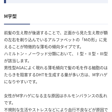
M字型
前髪の生え際が後退することで、正面から見た生え際が額
の左右を剃り込んでいるアルファベットの「Mの形」に見
えることが特徴的な薄毛の傾向タイプです。
ハミルトン・ノーウッド分類において、Ⅰ型・Ⅱ型・Ⅲ型
が該当します。
男性型AGAによく現れる薄毛傾向で髪の毛を作る細胞のは
たらきを阻害するDHTを生成する量が多い方は、M字ハゲ
になりやすいです。
女性がM字ハゲになる主な原因はホルモンバランスの乱れ
です。
不規則な生活やストレスなどにより血行不良などが原因で