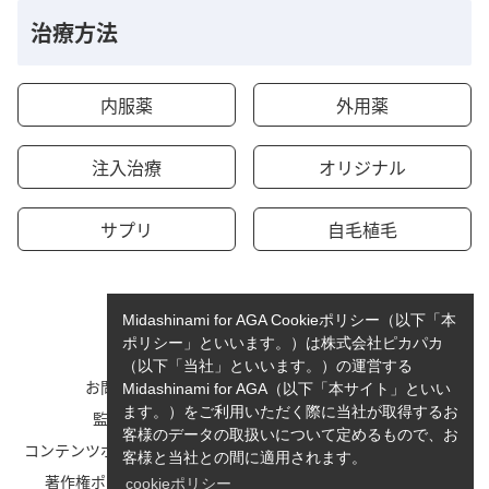
治療方法
内服薬
外用薬
注入治療
オリジナル
サプリ
自毛植毛
Midashinami for AGA Cookieポリシー（以下「本
ポリシー」といいます。）は株式会社ピカパカ
（以下「当社」といいます。）の運営する
お問い合わせ
運営者情報
Midashinami for AGA（以下「本サイト」といい
ます。）をご利用いただく際に当社が取得するお
監修者一覧
cookieポリシーについて
客様のデータの取扱いについて定めるもので、お
コンテンツポリシーと運営指針
利用規約
客様と当社との間に適用されます。
著作権ポリシー/免責事項
プライバシーポリシー
cookieポリシー