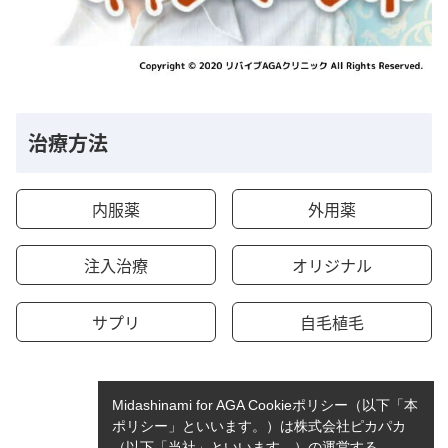
治療方法
内服薬
外用薬
注入治療
オリジナル
サプリ
自毛植毛
Midashinami for AGA Cookieポリシー（以下「本
ポリシー」といいます。）は株式会社ピカパカ
（以下「当社」といいます。）の運営する