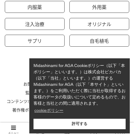
内服薬
外用薬
注入治療
オリジナル
サプリ
自毛植毛
Midashinami for AGA Cookieポリシー（以下「本
ポリシー」といいます。）は株式会社ピカパカ
（以下「当社」といいます。）の運営する
お問い合わせ
運営者情報
Midashinami for AGA（以下「本サイト」といい
ます。）をご利用いただく際に当社が取得するお
監修者一覧
cookieポリシーについて
客様のデータの取扱いについて定めるもので、お
コンテンツポリシーと運営指針
利用規約
客様と当社との間に適用されます。
著作権ポリシー/免責事項
プライバシーポリシー
cookieポリシー
サイトマップ
許可する
© 2023-2026 Midashinami for AGA.
メニュー
ホーム
検索
トップ
サイドバー