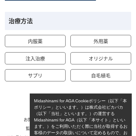
治療方法
内服薬
外用薬
注入治療
オリジナル
サプリ
自毛植毛
Midashinami for AGA Cookieポリシー（以下「本
ポリシー」といいます。）は株式会社ピカパカ
（以下「当社」といいます。）の運営する
お問い合わせ
運営者情報
Midashinami for AGA（以下「本サイト」といい
ます。）をご利用いただく際に当社が取得するお
監修者一覧
cookieポリシーについて
客様のデータの取扱いについて定めるもので、お