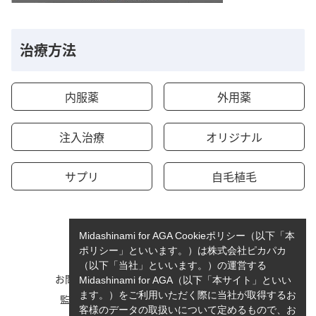
治療方法
内服薬
外用薬
注入治療
オリジナル
サプリ
自毛植毛
Midashinami for AGA Cookieポリシー（以下「本
ポリシー」といいます。）は株式会社ピカパカ
（以下「当社」といいます。）の運営する
お問い合わせ
運営者情報
Midashinami for AGA（以下「本サイト」といい
ます。）をご利用いただく際に当社が取得するお
監修者一覧
cookieポリシーについて
客様のデータの取扱いについて定めるもので、お