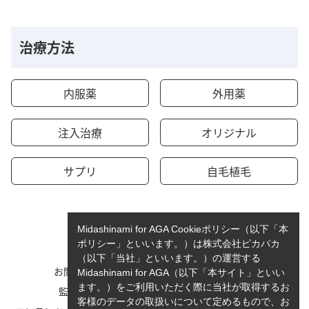
治療方法
内服薬
外用薬
注入治療
オリジナル
サプリ
自毛植毛
Midashinami for AGA Cookieポリシー（以下「本
ポリシー」といいます。）は株式会社ピカパカ
（以下「当社」といいます。）の運営する
お問い合わせ
運営者情報
Midashinami for AGA（以下「本サイト」といい
ます。）をご利用いただく際に当社が取得するお
監修者一覧
cookieポリシーについて
客様のデータの取扱いについて定めるもので、お