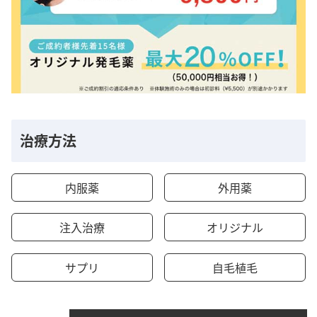
治療方法
内服薬
外用薬
注入治療
オリジナル
サプリ
自毛植毛