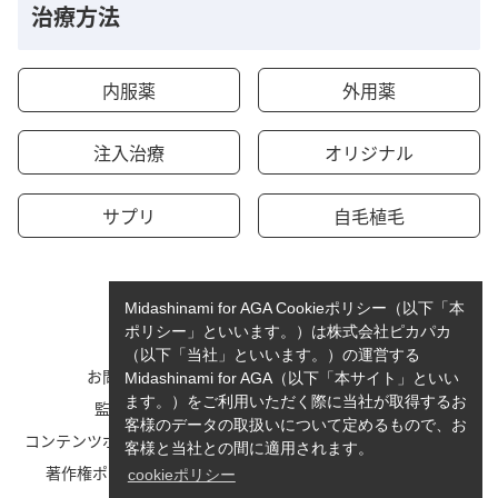
治療方法
内服薬
外用薬
注入治療
オリジナル
サプリ
自毛植毛
Midashinami for AGA Cookieポリシー（以下「本
ポリシー」といいます。）は株式会社ピカパカ
（以下「当社」といいます。）の運営する
お問い合わせ
運営者情報
Midashinami for AGA（以下「本サイト」といい
ます。）をご利用いただく際に当社が取得するお
監修者一覧
cookieポリシーについて
客様のデータの取扱いについて定めるもので、お
コンテンツポリシーと運営指針
利用規約
客様と当社との間に適用されます。
著作権ポリシー/免責事項
プライバシーポリシー
cookieポリシー