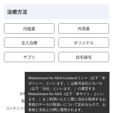
治療方法
内服薬
外用薬
注入治療
オリジナル
サプリ
自毛植毛
Midashinami for AGA Cookieポリシー（以下「本
ポリシー」といいます。）は株式会社ピカパカ
（以下「当社」といいます。）の運営する
お問い合わせ
運営者情報
Midashinami for AGA（以下「本サイト」といい
ます。）をご利用いただく際に当社が取得するお
監修者一覧
cookieポリシーについて
客様のデータの取扱いについて定めるもので、お
コンテンツポリシーと運営指針
利用規約
客様と当社との間に適用されます。