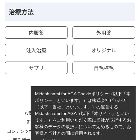
治療方法
内服薬
外用薬
注入治療
オリジナル
サプリ
自毛植毛
Midashinami for AGA Cookieポリシー（以下「本
ポリシー」といいます。）は株式会社ピカパカ
（以下「当社」といいます。）の運営する
お問い合わせ
運営者情報
Midashinami for AGA（以下「本サイト」といい
ます。）をご利用いただく際に当社が取得するお
監修者一覧
cookieポリシーについて
客様のデータの取扱いについて定めるもので、お
コンテンツポリシーと運営指針
利用規約
客様と当社との間に適用されます。