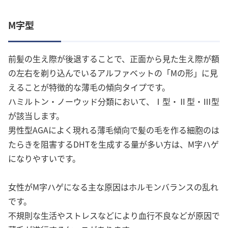
M字型
前髪の生え際が後退することで、正面から見た生え際が額
の左右を剃り込んでいるアルファベットの「Mの形」に見
えることが特徴的な薄毛の傾向タイプです。
ハミルトン・ノーウッド分類において、Ⅰ型・Ⅱ型・Ⅲ型
が該当します。
男性型AGAによく現れる薄毛傾向で髪の毛を作る細胞のは
たらきを阻害するDHTを生成する量が多い方は、M字ハゲ
になりやすいです。
女性がM字ハゲになる主な原因はホルモンバランスの乱れ
です。
不規則な生活やストレスなどにより血行不良などが原因で