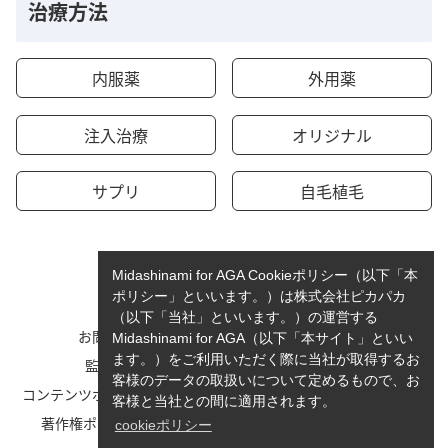
治療方法
内服薬
外用薬
注入治療
オリジナル
サプリ
自毛植毛
Midashinami for AGA Cookieポリシー（以下「本
ポリシー」といいます。）は株式会社ピカパカ
（以下「当社」といいます。）の運営する
お問い合わせ
運営者情報
Midashinami for AGA（以下「本サイト」といい
ます。）をご利用いただく際に当社が取得するお
監修者一覧
cookieポリシーについて
客様のデータの取扱いについて定めるもので、お
コンテンツポリシーと運営指針
利用規約
客様と当社との間に適用されます。
著作権ポリシー/免責事項
プライバシーポリシー
cookieポリシー