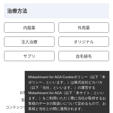
治療方法
内服薬
外用薬
注入治療
オリジナル
サプリ
自毛植毛
Midashinami for AGA Cookieポリシー（以下「本
ポリシー」といいます。）は株式会社ピカパカ
（以下「当社」といいます。）の運営する
お問い合わせ
運営者情報
Midashinami for AGA（以下「本サイト」といい
ます。）をご利用いただく際に当社が取得するお
監修者一覧
cookieポリシーについて
客様のデータの取扱いについて定めるもので、お
コンテンツポリシーと運営指針
利用規約
客様と当社との間に適用されます。