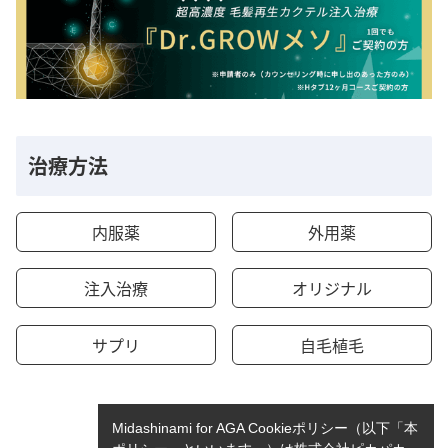
治療方法
内服薬
外用薬
注入治療
オリジナル
サプリ
自毛植毛
Midashinami for AGA Cookieポリシー（以下「本