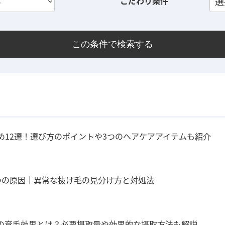
い
こだわり条件
選
この条件で検索する
め12選！選び方のポイントや3つのヘアケアアイテムも紹介
つの原因｜異常な抜け毛の見分け方と対処法
の育毛効果とは？必要摂取量や効果的な摂取方法も解説