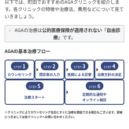
以下では、町田でおすすめのAGAクリニックを紹介しま
す。各クリニックの特徴や治療法、費用などについて見て
いきましょう。
AGAの治療は
公的医療保険が適用されない『自由診
療』
です。
AGAの基本治療フロー
1
2
3
4
STEP
STEP
STEP
STEP
カウンセリング
問診表の入力
医師による診察
治療方針の決定
5
6
STEP
STEP
定期的な通院や
治療スタート
オンライン検診
※クリニックによりカウンセリング当日にすぐに治療を開始できる場合もございます。詳細
につきましては各クリニックへお問い合わせください。