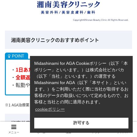
湘南美容クリニックのおすすめポイント
Midashinami for AGA Cookieポリシー（以下「本
・
1日あたり95円
でAGA治療
※1
ポリシー」といいます。）は株式会社ピカパカ
・
全額返金制度
あり
（以下「当社」といいます。）の運営する
※2
Midashinami for AGA（以下「本サイト」といい
・転勤や引越しの際でも全国各院間の移動が可能
ます。）をご利用いただく際に当社が取得するお
客様のデータの取扱いについて定めるもので、お
客様と当社との間に適用されます。
※1 AGA治療薬 HRタブレットFの初回限定価格の日割料金 ※2諸条件あり
cookieポリシー
湘南美容クリニックの料金表
許可する
メニュー
ホーム
検索
トップ
サイドバー