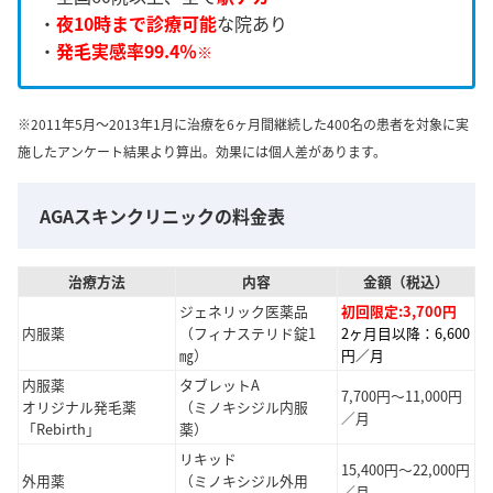
・
夜10時まで診療可能
な院あり
・
発毛実感率99.4％
※
※2011年5月～2013年1月に治療を6ヶ月間継続した400名の患者を対象に実
施したアンケート結果より算出。効果には個人差があります。
AGAスキンクリニックの料金表
治療方法
内容
金額（税込）
ジェネリック医薬品
初回限定:3,700円
内服薬
（フィナステリド錠1
2ヶ月目以降：6,600
㎎）
円／月
内服薬
タブレットA
7,700円～11,000円
オリジナル発毛薬
（ミノキシジル内服
／月
「Rebirth」
薬）
リキッド
15,400円～22,000円
外用薬
（ミノキシジル外用
／月