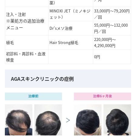
薬）
MINOXI JET（ミノキジ
33,000円～79,200円
注入・注射
ェット）
／回
※薬処方の追加治療
55,000円～132,000
メニュー
Dr'sメソ治療
円／回
220,000円～
植毛
Hair Strong植毛
4,290,000円
初診料・再診料・血液
0円
検査
AGAスキンクリニックの症例