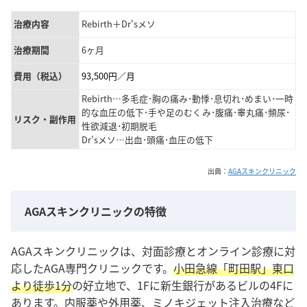
治療内容
Rebirth＋Dr'sメソ
治療期間
6ヶ月
費用（税込）
93,500円／月
Rebirth…多毛症･胸の痛み･動悸･息切れ･めまい･一時
的な血圧の低下･手や足のむくみ･腹痛･睾丸痛･頻尿･
リスク・副作用
性欲減退･初期脱毛
Dr'sメソ…出血･頭痛･血圧の低下
出典：
AGAスキンクリニック
AGAスキンクリニックの特徴
AGAスキンクリニックは、対面診療とオンライン診療に対
応したAGA専門クリニックです。
小田急線「町田駅」東口
より徒歩1分
の好立地で、1Fに新生銀行があるビルの4Fに
あります。内服薬や外用薬、ミノキジェット注入治療など