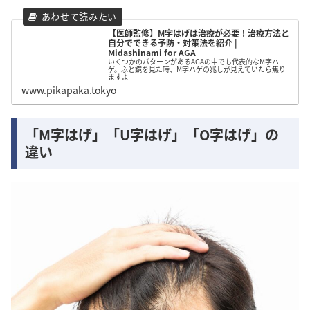
【医師監修】M字はげは治療が必要！治療方法と
自分でできる予防・対策法を紹介 |
Midashinami for AGA
いくつかのパターンがあるAGAの中でも代表的なM字ハ
ゲ。ふと鏡を見た時、M字ハゲの兆しが見えていたら焦り
ますよ
www.pikapaka.tokyo
「M字はげ」「U字はげ」「O字はげ」の
違い