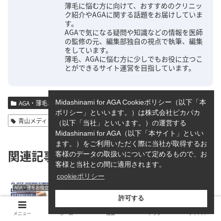
薄毛に悩む方に向けて、おすすめのクリニッ
ク紹介やAGAに関する話題をお届けしていま
す。
AGAで気になる疑問や知識などの情報を医師
の監修の元、編集部独自の視点で執筆、編集
をしています。
薄毛、AGAに悩む方に少しでもお役に立つこ
とができるサイト運営を目指しています。
Midashinami for AGA Cookieポリシー（以下「本
AGA・薄毛お役立ちコラム
ポリシー」といいます。）は株式会社ピカパカ
青山メディカルクリニック-松澤宗範先生【監修記事】
（以下「当社」といいます。）の運営する
Midashinami for AGA（以下「本サイト」といい
ます。）をご利用いただく際に当社が取得するお
関連記事
客様のデータの取扱いについて定めるもので、お
客様と当社との間に適用されます。
cookieポリシー
おすすめのヘアドライヤー5選！
AGA・薄毛お役立ちコラム
選び方のポイントやドライヤーの
許可する
重要性も解説
メニュー
ホーム
検索
トップ
サイドバー