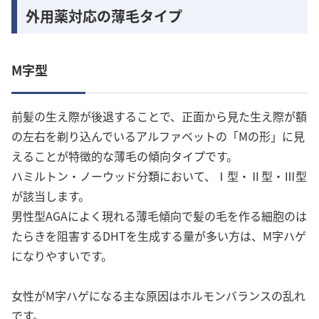
外用薬対応の薄毛タイプ
M字型
前髪の生え際が後退することで、正面から見た生え際が額
の左右を剃り込んでいるアルファベットの「Mの形」に見
えることが特徴的な薄毛の傾向タイプです。
ハミルトン・ノーウッド分類において、Ⅰ型・Ⅱ型・Ⅲ型
が該当します。
男性型AGAによく現れる薄毛傾向で髪の毛を作る細胞のは
たらきを阻害するDHTを生成する量が多い方は、M字ハゲ
になりやすいです。
女性がM字ハゲになる主な原因はホルモンバランスの乱れ
です。