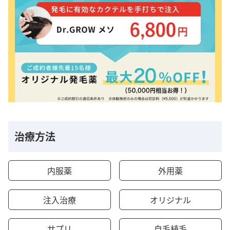
治療方法
内服薬
外用薬
注入治療
オリジナル
サプリ
自毛植毛