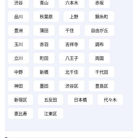
渋谷
青山
六本木
赤坂
品川
秋葉原
上野
錦糸町
豊洲
蒲田
千住
自由が丘
玉川
赤羽
吉祥寺
調布
立川
町田
八王子
両国
中野
新橋
北千住
千代田
神田
墨田
渋谷区
豊島区
新宿区
五反田
日本橋
代々木
恵比寿
江東区