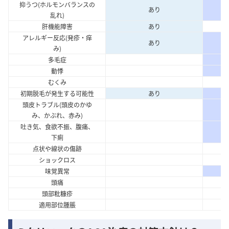
抑うつ(ホルモンバランスの
あり
乱れ)
肝機能障害
あり
アレルギー反応(発疹・痒
あり
み)
多毛症
動悸
むくみ
初期脱毛が発生する可能性
あり
頭皮トラブル(頭皮のかゆ
み、かぶれ、赤み)
吐き気、食欲不振、腹痛、
下痢
点状や線状の傷跡
ショックロス
味覚異常
頭痛
頭部粃糠疹
適用部位腫脹