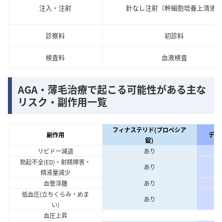
注入・注射
針なし注射（幹細胞培養上清液
診察料
初診料
検査料
血液検査
AGA・薄毛治療で起こる可能性がある主な
リスク・副作用一覧
フィナステリド(プロペシア
副作用
デュ
錠)
リビドー減退
あり
勃起不全(ED)・射精障害・
あり
精液量減少
血管浮腫
あり
低血圧(立ちくらみ・めま
あり
い)
血圧上昇