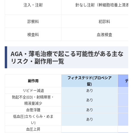
注入・注射
針なし注射（幹細胞培養上清液
診察料
初診料
検査料
血液検査
AGA・薄毛治療で起こる可能性がある主な
リスク・副作用一覧
フィナステリド(プロペシア
副作用
デュ
錠)
リビドー減退
あり
勃起不全(ED)・射精障害・
あり
精液量減少
血管浮腫
あり
低血圧(立ちくらみ・めま
あり
い)
血圧上昇