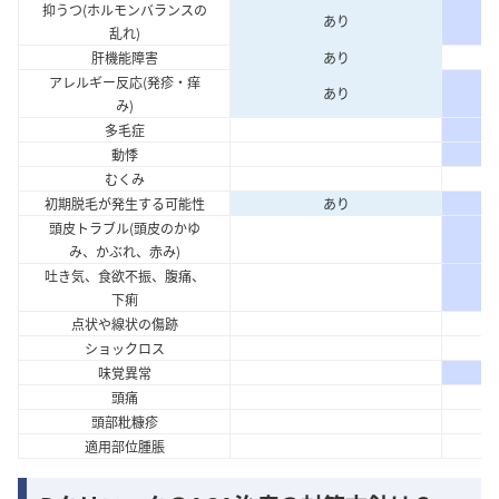
抑うつ(ホルモンバランスの
あり
乱れ)
肝機能障害
あり
アレルギー反応(発疹・痒
あり
み)
多毛症
動悸
むくみ
初期脱毛が発生する可能性
あり
頭皮トラブル(頭皮のかゆ
み、かぶれ、赤み)
吐き気、食欲不振、腹痛、
下痢
点状や線状の傷跡
ショックロス
味覚異常
頭痛
頭部粃糠疹
適用部位腫脹