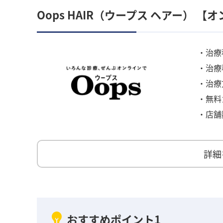
Oops HAIR（ウープス ヘアー） 
・治療
・治療
・治療
・無料
・店舗
詳細
おすすめポイント1