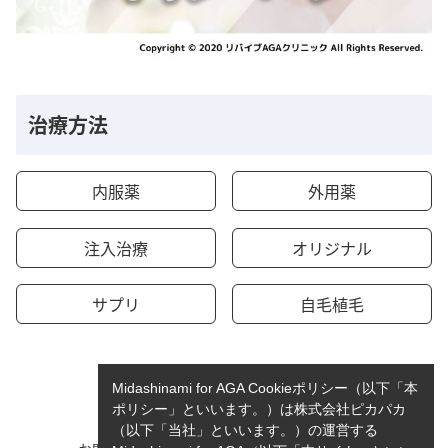
治療方法
内服薬
外用薬
注入治療
オリジナル
サプリ
自毛植毛
Midashinami for AGA Cookieポリシー（以下「本
ポリシー」といいます。）は株式会社ピカパカ
（以下「当社」といいます。）の運営する