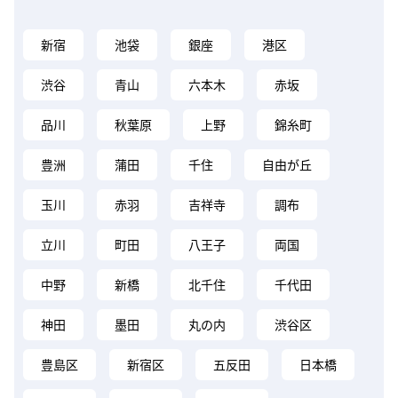
新宿
池袋
銀座
港区
渋谷
青山
六本木
赤坂
品川
秋葉原
上野
錦糸町
豊洲
蒲田
千住
自由が丘
玉川
赤羽
吉祥寺
調布
立川
町田
八王子
両国
中野
新橋
北千住
千代田
神田
墨田
丸の内
渋谷区
豊島区
新宿区
五反田
日本橋