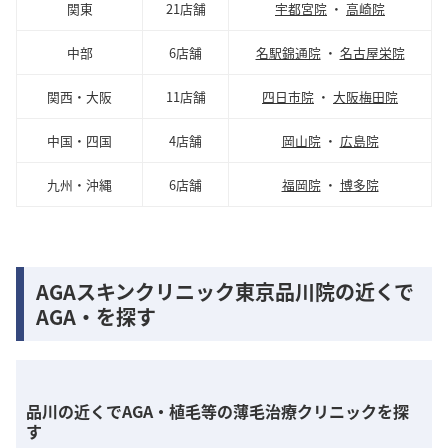
関東
21店舗
宇都宮院
・
高崎院
中部
6店舗
名駅錦通院
・
名古屋栄院
関西・大阪
11店舗
四日市院
・
大阪梅田院
中国・四国
4店舗
岡山院
・
広島院
九州・沖縄
6店舗
福岡院
・
博多院
AGAスキンクリニック東京品川院の近くで
AGA・を探す
品川の近くでAGA・植毛等の薄毛治療クリニックを探
す