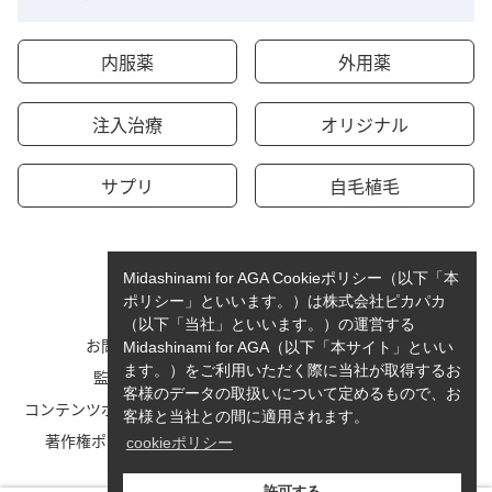
内服薬
外用薬
注入治療
オリジナル
サプリ
自毛植毛
Midashinami for AGA Cookieポリシー（以下「本
ポリシー」といいます。）は株式会社ピカパカ
（以下「当社」といいます。）の運営する
お問い合わせ
運営者情報
Midashinami for AGA（以下「本サイト」といい
ます。）をご利用いただく際に当社が取得するお
監修者一覧
cookieポリシーについて
客様のデータの取扱いについて定めるもので、お
コンテンツポリシーと運営指針
利用規約
客様と当社との間に適用されます。
著作権ポリシー/免責事項
プライバシーポリシー
cookieポリシー
サイトマップ
許可する