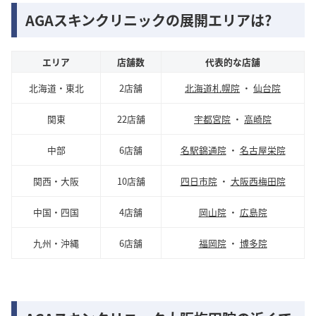
AGAスキンクリニックの展開エリアは?
エリア
店舗数
代表的な店舗
北海道・東北
2店舗
北海道札幌院
・
仙台院
関東
22店舗
宇都宮院
・
高崎院
中部
6店舗
名駅錦通院
・
名古屋栄院
関西・大阪
10店舗
四日市院
・
大阪西梅田院
中国・四国
4店舗
岡山院
・
広島院
九州・沖縄
6店舗
福岡院
・
博多院