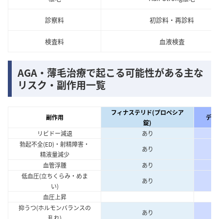
診察料
初診料・再診料
検査料
血液検査
AGA・薄毛治療で起こる可能性がある主な
リスク・副作用一覧
フィナステリド(プロペシア
副作用
デュ
錠)
リビドー減退
あり
勃起不全(ED)・射精障害・
あり
精液量減少
血管浮腫
あり
低血圧(立ちくらみ・めま
あり
い)
血圧上昇
抑うつ(ホルモンバランスの
あり
乱れ)