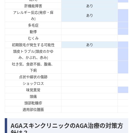
肝機能障害
あり
アレルギー反応(発疹・痒
あり
み)
多毛症
動悸
むくみ
初期脱毛が発生する可能性
あり
頭皮トラブル(頭皮のかゆ
み、かぶれ、赤み)
吐き気、食欲不振、腹痛、
下痢
点状や線状の傷跡
ショックロス
味覚異常
頭痛
頭部粃糠疹
適用部位腫脹
AGAスキンクリニックのAGA治療の対策方
針は？