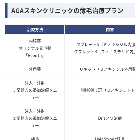
AGAスキンクリニックの薄毛治療プラン
治療方法
内容
内服薬
タブレットA（ミノキシジル内服薬
オリジナル発毛薬
タブレットB（フィナステリド内服
「Rebirth」
外用薬
リキッド（ミノキシジル外用薬
注入・注射
※薬処方の追加治療メニ
MINOXI JET（ミノキジェット）
ュー
注入・注射
※薬処方の追加治療メニ
Dr'sメソ治療
ュー
植毛
Hair Strong植毛