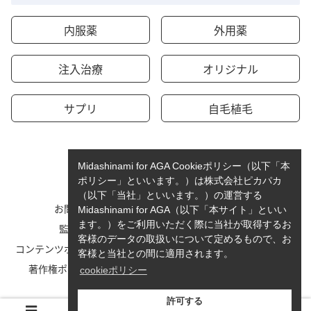
内服薬
外用薬
注入治療
オリジナル
サプリ
自毛植毛
Midashinami for AGA Cookieポリシー（以下「本
ポリシー」といいます。）は株式会社ピカパカ
（以下「当社」といいます。）の運営する
お問い合わせ
運営者情報
Midashinami for AGA（以下「本サイト」といい
ます。）をご利用いただく際に当社が取得するお
監修者一覧
cookieポリシーについて
客様のデータの取扱いについて定めるもので、お
コンテンツポリシーと運営指針
利用規約
客様と当社との間に適用されます。
著作権ポリシー/免責事項
プライバシーポリシー
cookieポリシー
サイトマップ
許可する