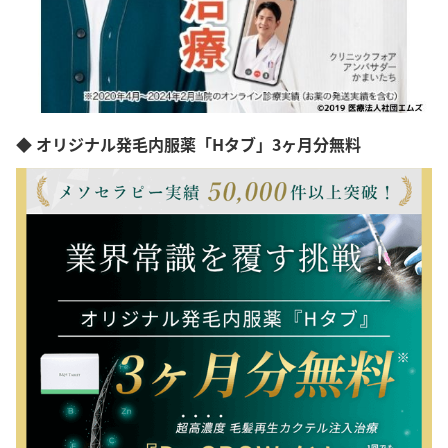
◆ オリジナル発毛内服薬「Hタブ」3ヶ月分無料