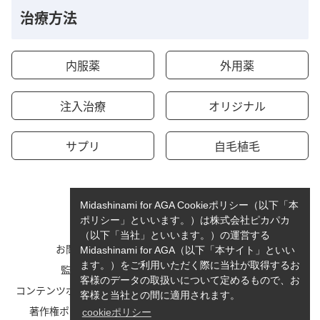
治療方法
内服薬
外用薬
注入治療
オリジナル
サプリ
自毛植毛
Midashinami for AGA Cookieポリシー（以下「本
ポリシー」といいます。）は株式会社ピカパカ
（以下「当社」といいます。）の運営する
お問い合わせ
運営者情報
Midashinami for AGA（以下「本サイト」といい
ます。）をご利用いただく際に当社が取得するお
監修者一覧
cookieポリシーについて
客様のデータの取扱いについて定めるもので、お
コンテンツポリシーと運営指針
利用規約
客様と当社との間に適用されます。
著作権ポリシー/免責事項
プライバシーポリシー
cookieポリシー