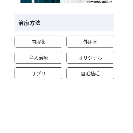
治療方法
内服薬
外用薬
注入治療
オリジナル
サプリ
自毛植毛